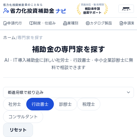
省力化投資補助金のことなら
全国対応・無料相談
ナビ
補助金申請
省力化
投資補助金
メニュー
徹底サポート
申請代行
制度・仕組み
業種別
カタログ製品
申請実
ホーム
/
専門家を探す
補助金の専門家を探す
AI・IT導入補助金に詳しい社労士・行政書士・中小企業診断士に無
料で相談できます
社労士
行政書士
診断士
税理士
コンサルタント
リセット