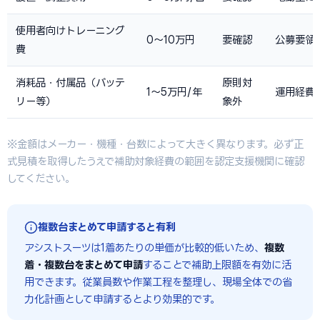
使用者向けトレーニング
0〜10万円
要確認
公募要領
費
消耗品・付属品（バッテ
原則対
1〜5万円/年
運用経費
リー等）
象外
※金額はメーカー・機種・台数によって大きく異なります。必ず正
式見積を取得したうえで補助対象経費の範囲を認定支援機関に確認
してください。
複数台まとめて申請すると有利
アシストスーツは1着あたりの単価が比較的低いため、
複数
着・複数台をまとめて申請
することで補助上限額を有効に活
用できます。従業員数や作業工程を整理し、現場全体での省
力化計画として申請するとより効果的です。