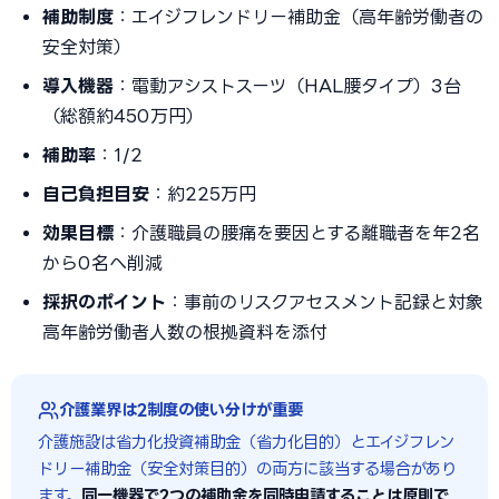
補助制度
：エイジフレンドリー補助金（高年齢労働者の
安全対策）
導入機器
：電動アシストスーツ（HAL腰タイプ）3台
（総額約450万円）
補助率
：1/2
自己負担目安
：約225万円
効果目標
：介護職員の腰痛を要因とする離職者を年2名
から0名へ削減
採択のポイント
：事前のリスクアセスメント記録と対象
高年齢労働者人数の根拠資料を添付
介護業界は2制度の使い分けが重要
介護施設は省力化投資補助金（省力化目的）とエイジフレン
ドリー補助金（安全対策目的）の両方に該当する場合があり
ます。
同一機器で2つの補助金を同時申請することは原則で