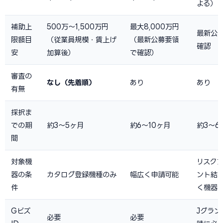
よる）
補助上
500万〜1,500万円
最大8,000万円
最新公
限額目
（従業員規模・賃上げ
（最新公募要領
確認
安
加算後）
で確認）
審査の
なし（先着順）
あり
あり
有無
採択ま
での期
約3〜5ヶ月
約6〜10ヶ月
約3〜6
間
対象機
リスク
器の条
カタログ登録機種のみ
幅広く申請可能
ント結
件
く機器
Gビズ
Jグラン
必要
必要