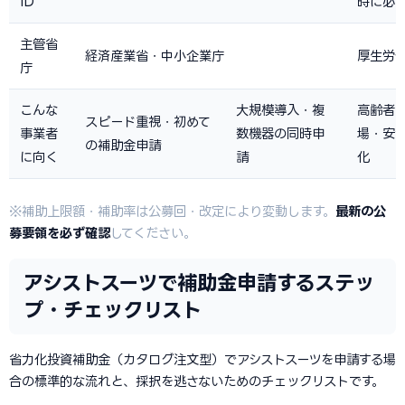
ID
時に必
主管省
経済産業省・中小企業庁
厚生労
庁
こんな
大規模導入・複
高齢者
スピード重視・初めて
事業者
数機器の同時申
場・安
の補助金申請
に向く
請
化
※補助上限額・補助率は公募回・改定により変動します。
最新の公
募要領を必ず確認
してください。
アシストスーツで補助金申請するステッ
プ・チェックリスト
省力化投資補助金（カタログ注文型）でアシストスーツを申請する場
合の標準的な流れと、採択を逃さないためのチェックリストです。