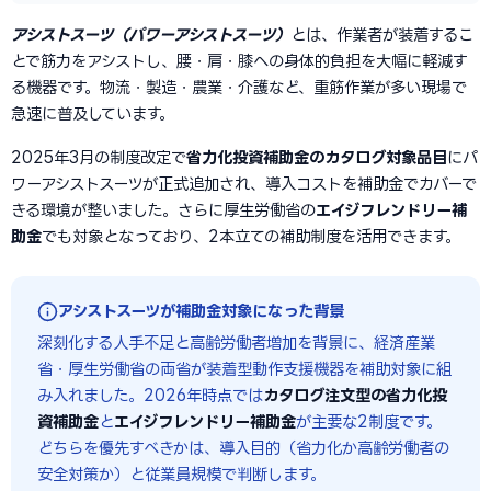
アシストスーツ（パワーアシストスーツ）
とは、作業者が装着するこ
とで筋力をアシストし、腰・肩・膝への身体的負担を大幅に軽減す
る機器です。物流・製造・農業・介護など、重筋作業が多い現場で
急速に普及しています。
2025年3月の制度改定で
省力化投資補助金のカタログ対象品目
にパ
ワーアシストスーツが正式追加され、導入コストを補助金でカバーで
きる環境が整いました。さらに厚生労働省の
エイジフレンドリー補
助金
でも対象となっており、2本立ての補助制度を活用できます。
アシストスーツが補助金対象になった背景
深刻化する人手不足と高齢労働者増加を背景に、経済産業
省・厚生労働省の両省が装着型動作支援機器を補助対象に組
み入れました。2026年時点では
カタログ注文型の省力化投
資補助金
と
エイジフレンドリー補助金
が主要な2制度です。
どちらを優先すべきかは、導入目的（省力化か高齢労働者の
安全対策か）と従業員規模で判断します。