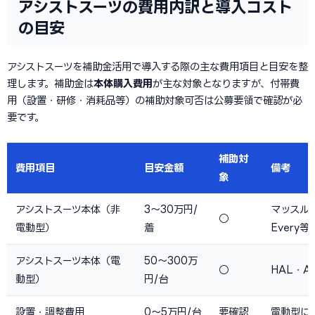
アシストスーツの費用内訳と導入コスト
の目安
アシストスーツを補助金活用で導入する際の主な費用項目と目安を整
理します。補助金は
本体購入費用
が主な対象となりますが、付帯費
用（設置・研修・消耗品等）の補助対象可否は公募要領で確認が必
要です。
補助対
費用項目
目安金額
備考
象
アシストスーツ本体（非
3〜30万円/
マッスル
○
電動型）
着
Every等
アシストスーツ本体（電
50〜300万
○
HAL・A
動型）
円/台
設置・調整費用
0〜5万円/台
要確認
電動型に