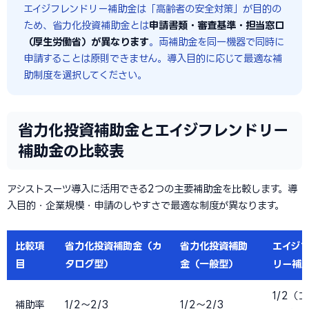
エイジフレンドリー補助金は「高齢者の安全対策」が目的の
ため、省力化投資補助金とは
申請書類・審査基準・担当窓口
（厚生労働省）が異なります
。両補助金を同一機器で同時に
申請することは原則できません。導入目的に応じて最適な補
助制度を選択してください。
省力化投資補助金とエイジフレンドリー
補助金の比較表
アシストスーツ導入に活用できる2つの主要補助金を比較します。導
入目的・企業規模・申請のしやすさで最適な制度が異なります。
比較項
省力化投資補助金（カ
省力化投資補助
エイジ
目
タログ型）
金（一般型）
リー補
1/2（
補助率
1/2〜2/3
1/2〜2/3