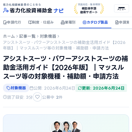
省力化投資補助金のことなら
全国対応・無料相談
ナビ
補助金申請
省力化
投資補助金
メニュー
徹底サポート
申請代行
制度・仕組み
業種別
カタログ製品
申請実
ホーム
記事一覧
対象機器
アシストスーツ・パワーアシストスーツの補助金活用ガイド【2026
年版】｜マッスルスーツ等の対象機種・補助額・申請方法
アシストスーツ・パワーアシストスーツの補
助金活用ガイド【2026年版】｜マッスル
スーツ等の対象機種・補助額・申請方法
対象機器
公開: 2026年6月24日
更新: 2026年6月24日
読了目安: 3分
公募中
2
件