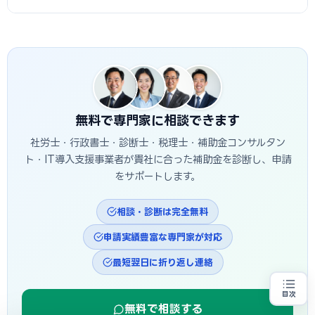
始まる前に余裕を持って手続きしてください。GビズIDの取得
は無料で、
GビズID公式サイト
から申請できます。
A
カタログ注文型では補助上限額（従業員5人以下：500万
円、6〜20人：750万円、21人以上：1,000万円）の範囲内
であれば台数の制限はありません（賃上げ加算後の上限額も
参照）。実際の補助対象上限は最新公募要領で確認してくだ
さい。
無料で専門家に相談できます
社労士・行政書士・診断士・税理士・補助金コンサルタン
ト・IT導入支援事業者が貴社に合った補助金を診断し、申請
をサポートします。
相談・診断は完全無料
申請実績豊富な専門家が対応
最短翌日に折り返し連絡
目次
省力化投資をお考えの方
地域・業種から選べる
無料で相談する
専門家に無料相談する
お近くの専門家を探す