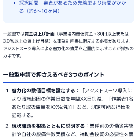
採択期間：審査があるため先着型より時間がかか
る（約6〜10ヶ月）
一般型では
賃金引上げ計画
（事業場内最低賃金＋30円以上または
3.0%以上の賃上げ目標）を事業計画書に明記する必要があります。
アシストスーツ導入による省力化の効果を定量的に示すことが採択の
カギです。
一般型申請で押さえるべき3つのポイント
省力化の数値目標を設定する
：「アシストスーツ導入に
より腰痛起因の休業日数を年間XX日削減」「作業者1名
あたり取扱重量をXX%増加」など、測定可能な指標を
記載する。
現状課題を根拠とともに説明する
：業種別の労働災害統
計や自社の腰痛件数実績など、補助金投資の必要性を裏