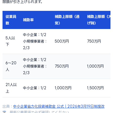
限額が引き上げられます。
従業員
補助上限額（通
補助上限額（大
補助率
数
常）
げ時）
中小企業：1/2
5人以
小規模事業者：
500万円
750万円
下
2/3
中小企業：1/2
6〜20
小規模事業者：
750万円
1,000万円
人
2/3
21人以
中小企業：1/2
1,000万円
1,500万円
上
出典：
中小企業省力化投資補助金 公式｜2026年3月19日制度改
定
。最新公募要領で必ず確認してください。