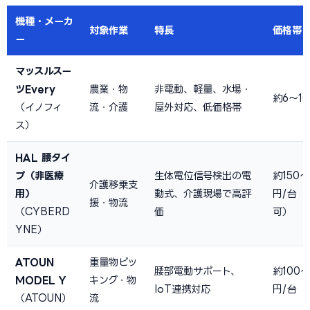
機種・メーカ
対象作業
特長
価格帯
ー
マッスルスー
ツEvery
農業・物
非電動、軽量、水場・
約6〜1
（イノフィ
流・介護
屋外対応、低価格帯
ス）
HAL 腰タイ
プ（非医療
生体電位信号検出の電
約150〜
介護移乗支
用）
動式、介護現場で高評
円/台（
援・物流
（CYBERD
価
可）
YNE）
ATOUN
重量物ピッ
腰部電動サポート、
約100
MODEL Y
キング・物
IoT連携対応
円/台
（ATOUN）
流