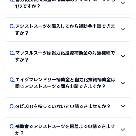
1/2ですか？
A
中小企業は補助率1/2、小規模事業者は2/3です（2026
Q
アシストスーツを購入してから補助金申請できま
年3月改定後）。従業員数や事業者区分によって異なるため、
すか？
中小企業基本法の定義および最新公募要領で自社の区分を確
認してください。
A
できません。省力化投資補助金は「交付決定通知を受けて
Q
マッスルスーツは省力化投資補助金の対象機種で
から発注・購入」が大原則です。採択前に発注・購入した機
すか？
器は補助対象外となります。見積書の取得はOKですが、発注
書・契約書の締結は必ず採択後に行ってください。
A
マッスルスーツ（イノフィス）はカタログ登録されている
Q
エイジフレンドリー補助金と省力化投資補助金は
機種があります。ただしカタログ掲載状況は変動するため、
同じアシストスーツで両方申請できますか？
申請時点の公式カタログで確認してください。また補助金専
用モデルか通常販売モデルかで申請手順が異なる場合があり
A
同一機器・同一購入に対して両方の補助金を受けることは
Q
ます。
GビズIDを持っていないと申請できませんか？
原則できません（二重補助の禁止）。導入台数を分けるか、
目的に応じて最適な補助制度を選択してください。詳細は各
A
Jグランツを通じた電子申請にはGビズIDプライムが必要
補助金の公募要領または認定支援機関にご相談ください。
Q
補助金でアシストスーツを何着まで申請できます
です。取得には書類郵送後2〜3週間かかるため、申請期間が
か？