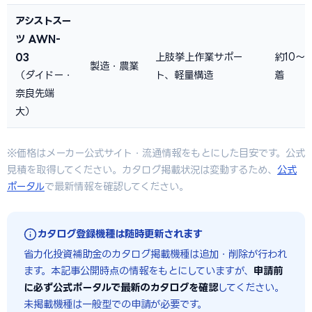
アシストスー
ツ AWN-
03
上肢挙上作業サポー
約10〜
製造・農業
（ダイドー・
ト、軽量構造
着
奈良先端
大）
※価格はメーカー公式サイト・流通情報をもとにした目安です。公式
見積を取得してください。カタログ掲載状況は変動するため、
公式
ポータル
で最新情報を確認してください。
カタログ登録機種は随時更新されます
省力化投資補助金のカタログ掲載機種は追加・削除が行われ
ます。本記事公開時点の情報をもとにしていますが、
申請前
に必ず公式ポータルで最新のカタログを確認
してください。
未掲載機種は一般型での申請が必要です。