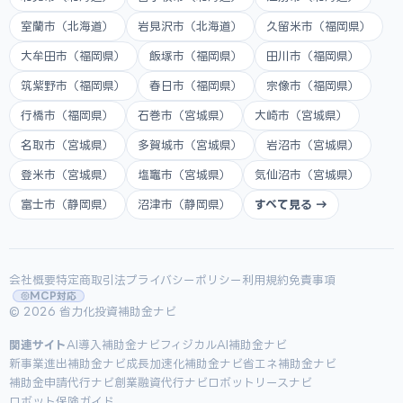
室蘭市（北海道）
岩見沢市（北海道）
久留米市（福岡県）
大牟田市（福岡県）
飯塚市（福岡県）
田川市（福岡県）
筑紫野市（福岡県）
春日市（福岡県）
宗像市（福岡県）
行橋市（福岡県）
石巻市（宮城県）
大崎市（宮城県）
名取市（宮城県）
多賀城市（宮城県）
岩沼市（宮城県）
登米市（宮城県）
塩竈市（宮城県）
気仙沼市（宮城県）
富士市（静岡県）
沼津市（静岡県）
すべて見る →
会社概要
特定商取引法
プライバシーポリシー
利用規約
免責事項
MCP対応
© 2026 省力化投資補助金ナビ
関連サイト
AI導入補助金ナビ
フィジカルAI補助金ナビ
新事業進出補助金ナビ
成長加速化補助金ナビ
省エネ補助金ナビ
補助金申請代行ナビ
創業融資代行ナビ
ロボットリースナビ
ロボット保険ガイド