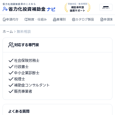
省力化投資補助金のことなら
全国対応・無料相談
ナビ
補助金申請
省力化
投資補助金
メニュー
徹底サポート
申請代行
制度・仕組み
業種別
カタログ製品
申請実
ホーム
無料相談
対応する専門家
社会保険労務士
行政書士
中小企業診断士
税理士
補助金コンサルタント
販売事業者
よくある質問