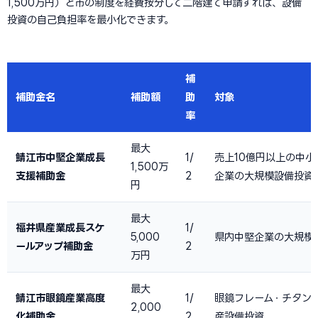
1,500万円）と市の制度を経費按分して二階建て申請すれば、設備
投資の自己負担率を最小化できます。
補
補助金名
補助額
助
対象
率
最大
鯖江市中堅企業成長
1/
売上10億円以上の中小
1,500万
支援補助金
2
企業の大規模設備投資
円
最大
福井県産業成長スケ
1/
5,000
県内中堅企業の大規模
ールアップ補助金
2
万円
最大
鯖江市眼鏡産業高度
1/
眼鏡フレーム・チタン
2,000
化補助金
2
産設備投資