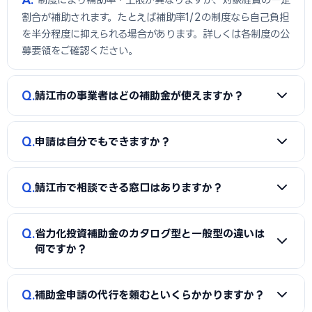
割合が補助されます。たとえば補助率1/2の制度なら自己負担
を半分程度に抑えられる場合があります。詳しくは各制度の公
募要領をご確認ください。
Q
鯖江市の事業者はどの補助金が使えますか？
A
中小企業省力化投資補助金のほか、ものづくり補助金・小
Q
申請は自分でもできますか？
規模事業者持続化補助金など、国・福井県・鯖江市の複数の
制度が利用できる場合があります。まず何に使いたいかを整
A
可能ですが、事業計画書の作成や電子申請には手間と専門
理し、対象になる制度を洗い出しましょう。
Q
鯖江市で相談できる窓口はありますか？
知識が必要です。採択率を高めたい場合は、認定支援機関や
補助金の専門家に相談するのも有効です。
A
はい、鯖江商工会議所で成長加速化補助金の事前相談を
Q
省力化投資補助金のカタログ型と一般型の違いは
受けましょう。眼鏡フレーム製造のチタン加工技術を医療機
何ですか？
器・精密部品に応用する大型投資が高評価テーマです。など
で相談できます。
A
カタログ型は事前登録された省力化製品から選ぶ簡易申
Q
補助金申請の代行を頼むといくらかかりますか？
請方式で、補助率1/2・上限1,500万円です。一般型はオーダ