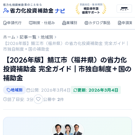
省力化投資補助金のことなら
全国対応・無料相談
ナビ
補助金申請
省力化
投資補助金
メニュー
徹底サポート
申請代行
制度・仕組み
業種別
カタログ製品
申請実
ホーム
記事一覧
地域別
【2026年版】鯖江市（福井県）の省力化投資補助金 完全ガイド｜
市独自制度＋国の補助金
【2026年版】鯖江市（福井県）の省力化
投資補助金 完全ガイド｜市独自制度＋国の
補助金
地域別
公開: 2026年3月4日
更新: 2026年3月4日
読了目安: 3分
公募中
2
件