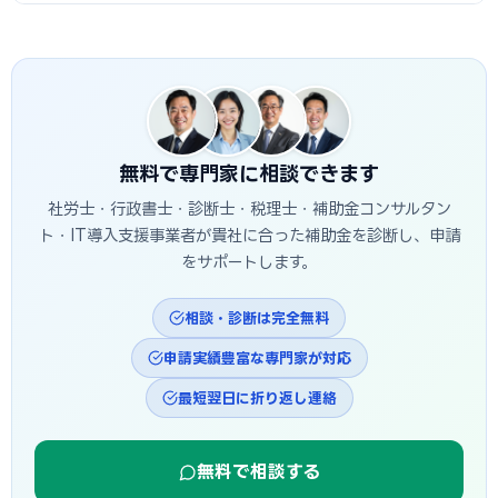
ーメイドの設備投資に対応し、補助率1/2・上限1億円です。
A
一般的に着手金5〜15万円＋成功報酬5〜15%が相場で
カタログ型は審査が簡易で採択率が高く、一般型は大規模投
す。当サイトでは鯖江市に対応した専門家を無料でご紹介して
資に向いています。
います。
無料で専門家に相談できます
社労士・行政書士・診断士・税理士・補助金コンサルタン
ト・IT導入支援事業者が貴社に合った補助金を診断し、申請
をサポートします。
相談・診断は完全無料
申請実績豊富な専門家が対応
最短翌日に折り返し連絡
無料で相談する