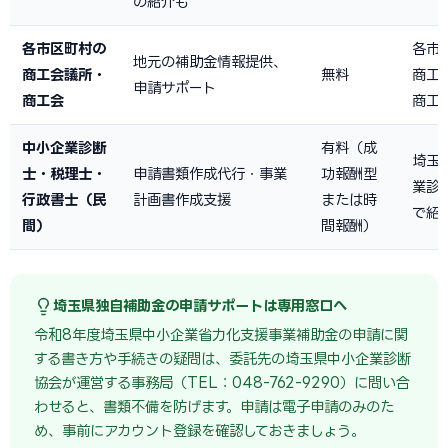
の紹介も
各市区町村の
各市
地元の補助金情報提供、
商工会議所・
無料
商工
申請サポート
商工会
商工
中小企業診断
有料（成
埼玉
士・税理士・
申請書類作成代行・事業
功報酬型
業診
行政書士（民
計画書作成支援
または時
で紹
間）
間報酬）
埼玉県独自補助金の申請サポートは専用窓口へ
令和8年度埼玉県中小企業省力化支援事業補助金の申請に関
する書き方や手続きの疑問は、委託先の埼玉県中小企業診断
協会が運営する事務局（TEL：048-762-9290）に問い合
わせると、書類不備を防げます。申請は電子申請のみのた
め、事前にアカウント登録を確認しておきましょう。