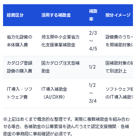
補助
経費区分
活用する補助金
按分イメージ
率
2/3
省力化設備の
埼玉県中小企業省力
設備費のうち一
〜
本体購入費
化支援事業補助金
を県補助対象に
4/5
カタログ登録
国カタログ注文型補
国補助対象の経
1/2
設備の購入費
助金
て別途計上
1/2
IT導入・ソフ
IT導入補助金
ソフトウェア経
〜
トウェア費
（AI/DX枠）
のIT導入補助
3/4
※上記はあくまで概念的な整理です。実際に複数補助金を組み合わ
せる場合、各補助金の公募要領を読んだうえで認定支援機関・各補
助金の事務局に事前確認が必須です。