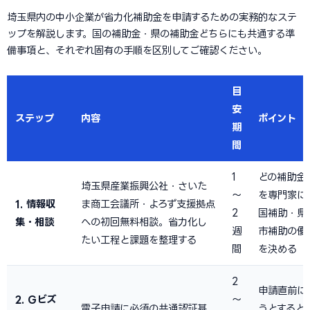
埼玉県内の中小企業が省力化補助金を申請するための実務的なステ
ップを解説します。国の補助金・県の補助金どちらにも共通する準
備事項と、それぞれ固有の手順を区別してご確認ください。
目
安
ステップ
内容
ポイント
期
間
1
どの補助金
埼玉県産業振興公社・さいた
〜
を専門家に
1. 情報収
ま商工会議所・よろず支援拠点
2
国補助・県
集・相談
への初回無料相談。省力化し
週
市補助の優
たい工程と課題を整理する
間
を決める
2
申請直前に
2. Gビズ
〜
電子申請に必須の共通認証基
うとすると