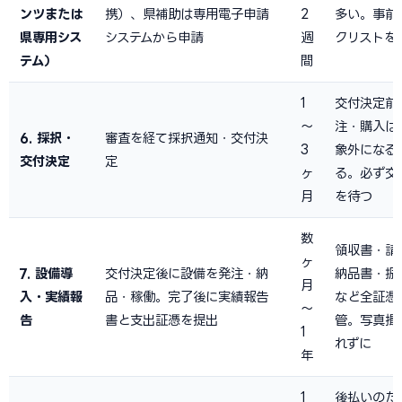
ンツまたは
携）、県補助は専用電子申請
2
多い。事前
県専用シス
システムから申請
週
クリストを
テム）
間
1
交付決定前
〜
注・購入は
6. 採択・
審査を経て採択通知・交付決
3
象外になる
交付決定
定
ヶ
る。必ず交
月
を待つ
数
領収書・請
ヶ
7. 設備導
交付決定後に設備を発注・納
納品書・振
月
入・実績報
品・稼働。完了後に実績報告
など全証憑
〜
告
書と支出証憑を提出
管。写真撮
1
れずに
年
1
後払いのた