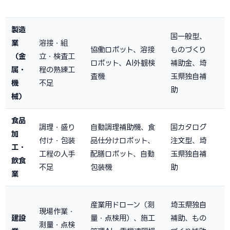
製造
国一般型、
1
業
溶接・組
協働ロボット、溶接
ものづくり
（金
立・検査工
ロボット、AI外観検
補助金、埼
属・
程の熟練工
査機
玉県独自補
機
不足
助
械）
食品
1
調理・盛り
自動調理補助機、食
国カタログ
加
付け・包装
品仕分けロボット、
注文型、埼
工・
工程の人手
配膳ロボット、自動
玉県独自補
飲食
1
不足
包装機
助
業
2
産業用ドローン（測
埼玉県独自
現場作業・
建設
量・点検用）、施工
補助、もの
測量・点検