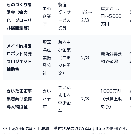
ものづくり補
製造
中小
最大750万
助金（省力
業・サ
1/2〜
公
企業
円〜5,000
化・グローバ
ービス
2/3
と
庁
万円
ル展開型等）
業等
埼玉
県内中
メイドin埼玉
県産
小企業
ロボット開発
最新公募要
令
業振
（ロボ
2/3
プロジェクト
領で確認
年
興公
ット開
補助金
社
発）
さいた
さいたま市事
さい
1,000万円
次
ま市内
業者向け設備
たま
2/3
（予算上限
時
中小企
導入補助金
市
あり）
H
業
※上記の補助率・上限額・受付状況は2026年6月時点の情報です。