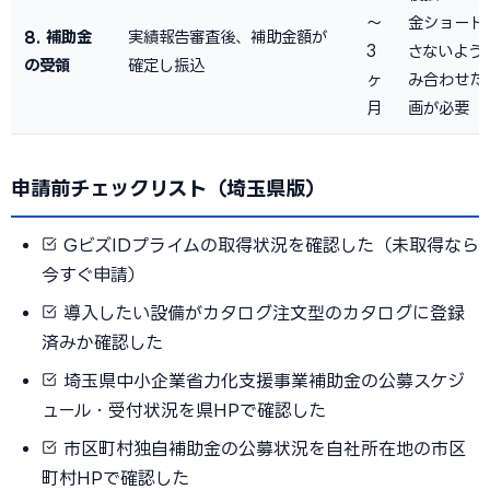
〜
金ショート
8. 補助金
実績報告審査後、補助金額が
3
さないよう
の受領
確定し振込
ヶ
み合わせた
月
画が必要
申請前チェックリスト（埼玉県版）
GビズIDプライムの取得状況を確認した（未取得なら
今すぐ申請）
導入したい設備がカタログ注文型のカタログに登録
済みか確認した
埼玉県中小企業省力化支援事業補助金の公募スケジ
ュール・受付状況を県HPで確認した
市区町村独自補助金の公募状況を自社所在地の市区
町村HPで確認した