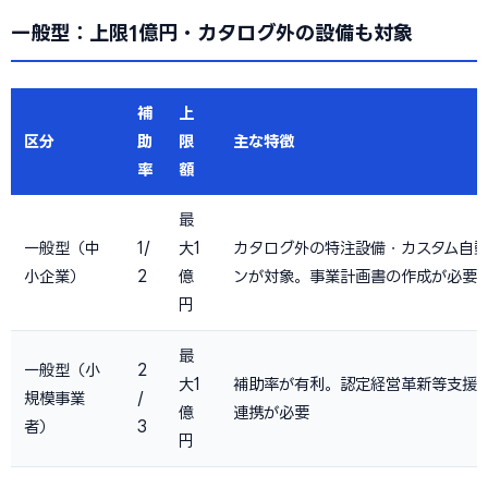
一般型：上限1億円・カタログ外の設備も対象
補
上
区分
助
限
主な特徴
率
額
最
一般型（中
1/
大1
カタログ外の特注設備・カスタム自
小企業）
2
億
ンが対象。事業計画書の作成が必要
円
最
一般型（小
2
大1
補助率が有利。認定経営革新等支援
規模事業
/
億
連携が必要
者）
3
円