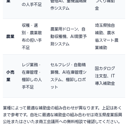
業
管理AI、重機遠隔操
づくり補助
の人手不足
1
作システム
金
収穫・選
埼玉県独自
農業用ドローン、自
別・農薬散
補助、農水
農業
動収穫機、AI需要予
布の担い手
省スマート農
測システム
不足
業補助
1
レジ業務・
セルフレジ・自動精
国カタログ
小売
在庫管理・
算機、AI在庫管理シ
注文型、IT
業
棚卸しの人
ステム、棚卸しロボ
導入補助金
1
手不足
ット
業種によって最適な補助金の組み合わせが異なります。上記はあく
まで参考です。自社に最適な補助金の組み合わせは埼玉県産業振興
公社またはさいたま商工会議所への無料相談で確認してください。