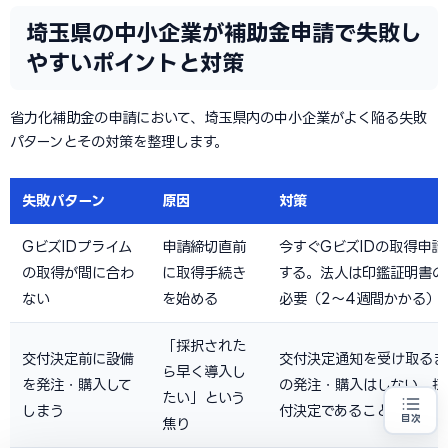
埼玉県の中小企業が補助金申請で失敗し
やすいポイントと対策
省力化補助金の申請において、埼玉県内の中小企業がよく陥る失敗
パターンとその対策を整理します。
失敗パターン
原因
対策
GビズIDプライム
申請締切直前
今すぐGビズIDの取得申請
の取得が間に合わ
に取得手続き
する。法人は印鑑証明書の
ない
を始める
必要（2〜4週間かかる）
「採択された
交付決定前に設備
交付決定通知を受け取るま
ら早く導入し
を発注・購入して
の発注・購入はしない。採
たい」という
しまう
付決定であることを理解す
目次
焦り
省力化投資をお考えの方
地域・業種から選べる
専門家に無料相談する
お近くの専門家を探す