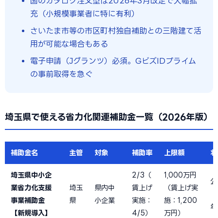
国のカタログ注文型は2026年3月改定で大幅拡
充（小規模事業者に特に有利）
さいたま市等の市区町村独自補助との三階建て活
用が可能な場合もある
電子申請（Jグランツ）必須。GビズIDプライム
の事前取得を急ぐ
埼玉県で使える省力化関連補助金一覧（2026年版）
補助金名
主管
対象
補助率
上限額
状
埼玉県中小企
2/3（
1,000万円
公
業省力化支援
埼玉
県内中
賃上げ
（賃上げ実
（
事業補助金
県
小企業
実施：
施：1,200
年
【新規導入】
4/5）
万円）