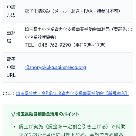
申請
電子申請のみ（メール・郵送・FAX・持参は不可）
方法
埼玉県中小企業省力化支援事業補助金事務局（委託先：埼
事務
小企業診断協会）
局
TEL：048-762-9290（平日9時〜17時）
電子
申請
r8shoryokuka.sai-smeca.org
URL
出典：
埼玉県公式・令和8年度省力化支援事業補助金【新規導入】
埼玉県独自補助金活用のポイント
賃上げ実施（賃金を一定割合引き上げる）で補助
率が2/3から4/5に引き上がる。実施できる場合