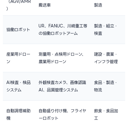
（AGV/AMR
搬送車
製造
）
UR、FANUC、川崎重工等
製造・組立・
協働ロボット
の協働ロボットアーム
検査
産業用ドロー
測量用・点検用ドローン、
建設・農業・
ン
農業用ドローン
インフラ管理
AI検査・検品
外観検査カメラ、画像認識
食品・製造・
システム
AI、品質管理システム
物流
自動調理補助
自動盛り付け機、フライヤ
飲食・食品加
機
ーロボット
工