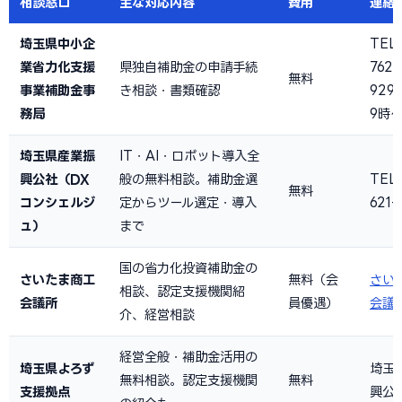
相談窓口
主な対応内容
費用
連絡
埼玉県中小企
TEL
業省力化支援
県独自補助金の申請手続
762-
無料
事業補助金事
き相談・書類確認
929
務局
9時〜
埼玉県産業振
IT・AI・ロボット導入全
興公社（DX
般の無料相談。補助金選
TEL
無料
コンシェルジ
定からツール選定・導入
621-
ュ）
まで
国の省力化投資補助金の
さいたま商工
無料（会
さい
相談、認定支援機関紹
会議所
員優遇）
会議
介、経営相談
経営全般・補助金活用の
埼玉県よろず
埼玉
無料相談。認定支援機関
無料
支援拠点
興公