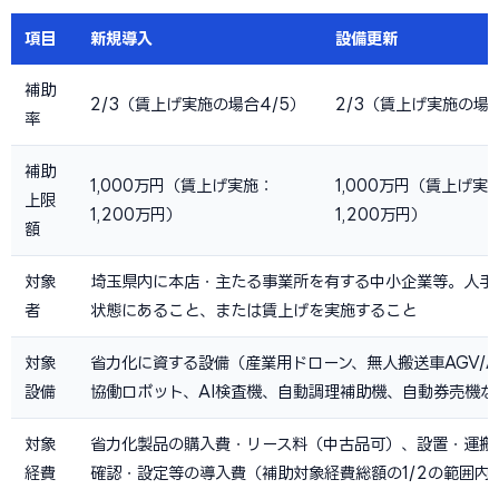
項目
新規導入
設備更新
補助
2/3（賃上げ実施の場合4/5）
2/3（賃上げ実施の場合
率
補助
1,000万円（賃上げ実施：
1,000万円（賃上げ実
上限
1,200万円）
1,200万円）
額
対象
埼玉県内に本店・主たる事業所を有する中小企業等。人手
者
状態にあること、または賃上げを実施すること
対象
省力化に資する設備（産業用ドローン、無人搬送車AGV/A
設備
協働ロボット、AI検査機、自動調理補助機、自動券売機な
対象
省力化製品の購入費・リース料（中古品可）、設置・運搬
経費
確認・設定等の導入費（補助対象経費総額の1/2の範囲内