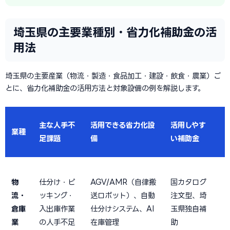
埼玉県の主要業種別・省力化補助金の活
用法
埼玉県の主要産業（物流・製造・食品加工・建設・飲食・農業）ご
とに、省力化補助金の活用方法と対象設備の例を解説します。
主な人手不
活用できる省力化設
活用しやす
業種
足課題
備
い補助金
1
物
仕分け・ピ
AGV/AMR（自律搬
国カタログ
流・
ッキング・
送ロボット）、自動
注文型、埼
倉庫
入出庫作業
仕分けシステム、AI
玉県独自補
1
業
の人手不足
在庫管理
助
1