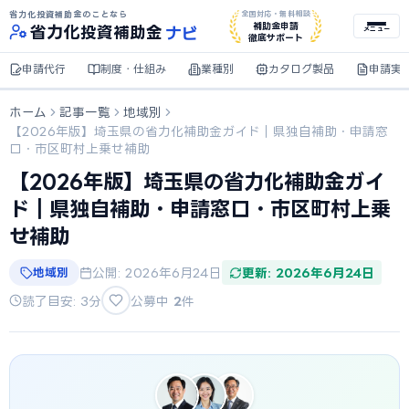
省力化投資補助金のことなら
全国対応・無料相談
ナビ
補助金申請
省力化
投資補助金
メニュー
徹底サポート
申請代行
制度・仕組み
業種別
カタログ製品
申請実
ホーム
記事一覧
地域別
【2026年版】埼玉県の省力化補助金ガイド｜県独自補助・申請窓
口・市区町村上乗せ補助
【2026年版】埼玉県の省力化補助金ガイ
ド｜県独自補助・申請窓口・市区町村上乗
せ補助
地域別
公開: 2026年6月24日
更新: 2026年6月24日
読了目安: 3分
公募中
2
件