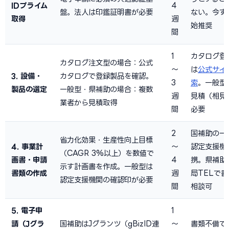
IDプライム
4
盤。法人は印鑑証明書が必要
ない。今す
取得
週
始推奨
間
1
カタログ登
カタログ注文型の場合：公式
〜
は
公式サイ
3. 設備・
カタログで登録製品を確認。
3
索
。一般型
製品の選定
一般型・県補助の場合：複数
週
見積（相見
業者から見積取得
間
必要
2
国補助の一
省力化効果・生産性向上目標
4. 事業計
〜
認定支援機
（CAGR 3%以上）を数値で
画書・申請
4
携。県補助
示す計画書を作成。一般型は
書類の作成
週
局TELで
認定支援機関の確認印が必要
間
相談可
5. 電子申
1
請（Jグラ
国補助はJグランツ（gBizID連
〜
書類不備で