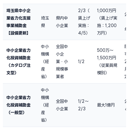
埼玉県中小企
2/3（
1,000万円
公
業省力化支援
埼玉
県内中
賃上げ
（賃上げ実
（
事業補助金
県
小企業
実施：
施：1,200
年
【設備更新】
4/5）
万円）
中小
全国中
随
中小企業省力
500万〜
機構
小企
可
化投資補助金
1,500万円
（経
業・小
1/2
2
（カタログ注
（従業員規
産
規模事
月
文型）
模別）
省）
業者
定
中小
中小企業省力
機構
全国中
1/2〜
公
化投資補助金
（経
最大1億円
小企業
2/3
と
（一般型）
産
省）